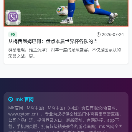
2026-07-24
#5
从梅西到姆巴佩：盘点本届世界杯各队的当
群星璀璨，谁主沉浮？ 四年一度的足球盛宴，不仅是国家队的
荣誉之战，更...
mk 官网
MK官网 - MK(中国) - MK(中国)（中国）责任有限公司(官网：
www.cytom.cn），专业为您提供全球热门体育赛事高清直播，
公司产品广泛，提供登录入口，最新网址，官网链接，app下
载，手机网页版，拥有超级精美豪华的游戏画面；mk 官网全面