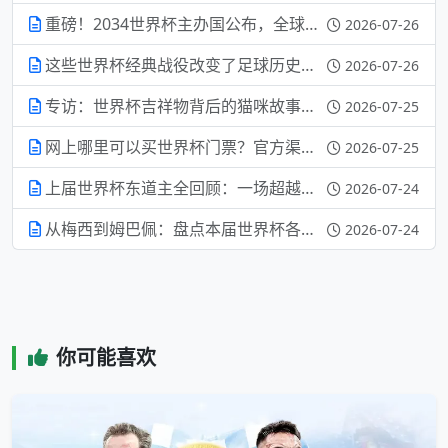
重磅！2034世界杯主办国公布，全球目光聚焦新东道主
2026-07-26
这些世界杯经典战役改变了足球历史进程
2026-07-26
专访：世界杯吉祥物背后的猫咪故事与设计灵感
2026-07-25
网上哪里可以买世界杯门票？官方渠道与购买指南
2026-07-25
上届世界杯东道主全回顾：一场超越足球的全球事件
2026-07-24
从梅西到姆巴佩：盘点本届世界杯各队的当家球星
2026-07-24
你可能喜欢