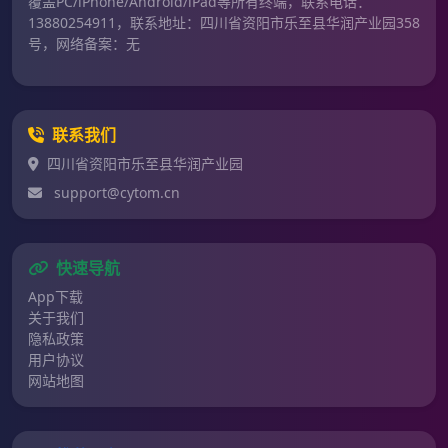
覆盖PC/iPhone/Android/iPad等所有终端，联系电话：
13880254911，联系地址：四川省资阳市乐至县华润产业园358
号，网络备案：无
联系我们
四川省资阳市乐至县华润产业园
support@cytom.cn
快速导航
App下载
关于我们
隐私政策
用户协议
网站地图