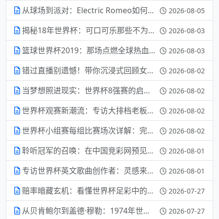
从球场到派对：Electric Romeo如何重新定义世界杯激情？
2026-08-05
揭秘18年世界杯：可口可乐那些不为人知的营销故事
2026-08-03
篮球世界杯2019：那场点燃全球热血的夏日记忆
2026-08-03
错过直播别遗憾！带你沉浸式回顾女篮世界杯热血征程
2026-08-02
当梦想照进现实：世界杯8强赛的启程之夜
2026-08-02
世界杯观赛新潮流：专访大排档老板揭秘球迷狂欢夜
2026-08-02
世界杯小组赛每组比赛场次详解：完整赛制解析
2026-08-02
聆听冠军的召唤：在中国竞彩网预见世界杯王者
2026-08-01
专访世界杯英文歌曲创作者：灵感来源与创作历程
2026-08-01
赔率暗藏玄机：看懂世界杯足彩中的“隐藏信息”
2026-07-27
从贝肯鲍尔到盖德·穆勒：1974年世界杯德国队主力阵容盘点
2026-07-27